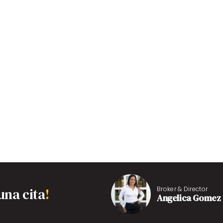
una cita
!
Broker & Director
Angelica Gomez