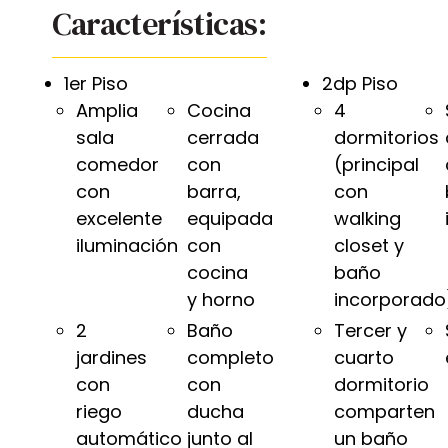
Características:
1er Piso
2dp Piso
Amplia
Cocina
4
sala
cerrada
dormitorios
comedor
con
(principal
con
barra,
con
excelente
equipada
walking
iluminación
con
closet y
cocina
baño
y horno
incorporado
2
Baño
Tercer y
jardines
completo
cuarto
con
con
dormitorio
riego
ducha
comparten
automático
junto al
un baño