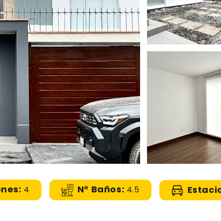
ones:
N° Baños:
Estaci
4
4.5