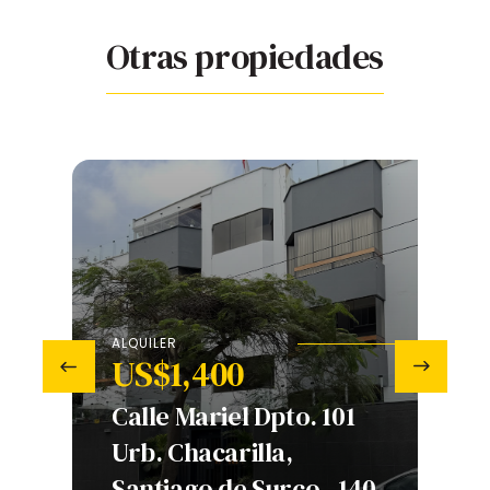
Otras propiedades
ALQUILER
US$1,400
‹
›
V
Calle Mariel Dpto. 101
Urb. Chacarilla,
A
 -
Santiago de Surco - 140
B