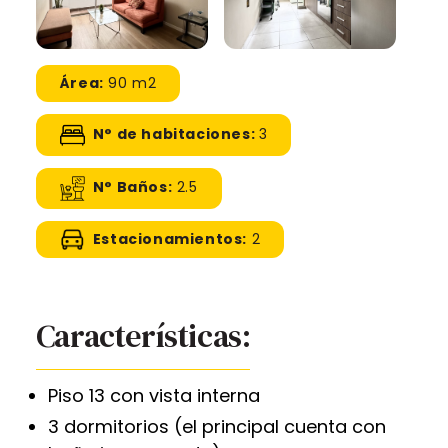
Área:
90 m2
N° de habitaciones:
3
N° Baños:
2.5
Estacionamientos:
2
Características:
Piso 13 con vista interna
3 dormitorios (el principal cuenta con