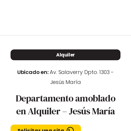
Propiedades
Blog
Contacto
Alquiler
Ubicado en:
Av. Salaverry Dpto. 1303 -
Vende con nosotros
Jesús María
Departamento amoblado
en Alquiler – Jesús María
Solicitar una cita