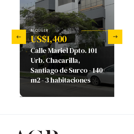
ALQUILER
US$1,400
‹
›
V
Calle Mariel Dpto. 101
Urb. Chacarilla,
A
 -
Santiago de Surco - 140
B
nes
m2 - 3 habitaciones
h