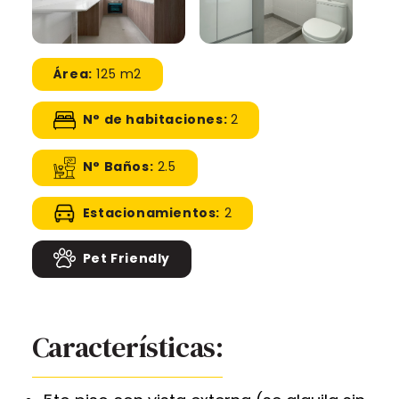
Área:
125 m2
N° de habitaciones:
2
N° Baños:
2.5
Estacionamientos:
2
Pet Friendly
Características: