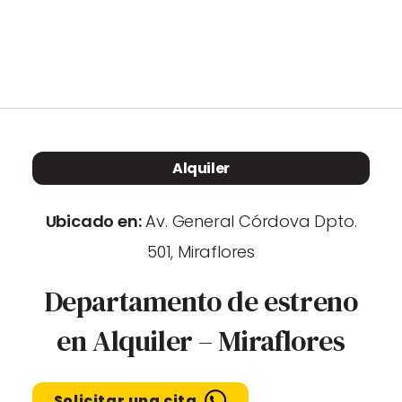
Propiedades
Blog
Contacto
Alquiler
Ubicado en:
Av. General Córdova Dpto.
Vende con nosotros
501, Miraflores
Departamento de estreno
en Alquiler – Miraflores
Solicitar una cita