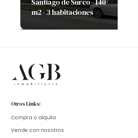
 -
Santiago de Surco - 140
B
nes
m2 - 3 habitaciones
h
Otros Links:
Compra o alquila
Vende con nosotros