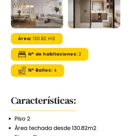
Área:
130.82 m2
N° de habitaciones:
2
N° Baños:
4
Características:
Piso 2
Área techada desde 130.82m2