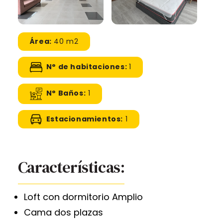
Área:
40 m2
N° de habitaciones:
1
N° Baños:
1
Estacionamientos:
1
Características:
Loft con dormitorio Amplio
Cama dos plazas