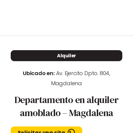
Propiedades
Blog
Contacto
Alquiler
Ubicado en:
Av. Ejercito Dpto. 804,
Vende con nosotros
Magdalena
Departamento en alquiler
amoblado – Magdalena
Solicitar una cita