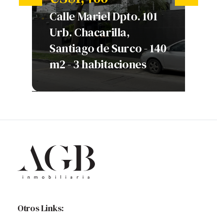
‹
›
Calle Mariel Dpto. 101
Urb. Chacarilla,
A
 -
Santiago de Surco - 140
B
nes
m2 - 3 habitaciones
h
Otros Links: