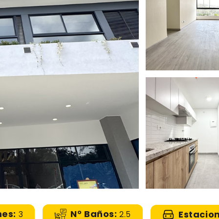
nes:
N° Baños:
Estacio
3
2.5