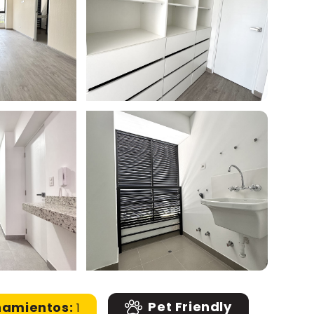
Pet Friendly
namientos:
1