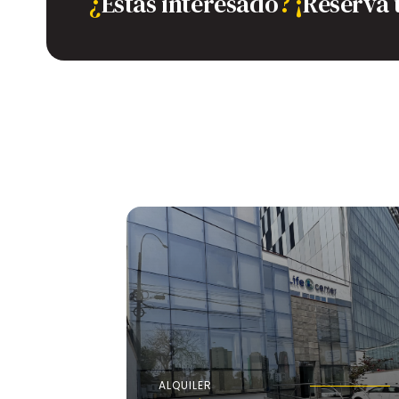
¿
Estás interesado
?
¡
Reserva 
ALQUILER