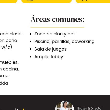
Áreas comunes:
 con closet
Zona de cine y bar
con baño
Piscina, parrillas, coworking
y w/c)
Sala de juegos
Amplio lobby
 muebles,
n cocina,
orno
idda
Broker & Director