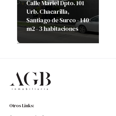
Calle Mariel Dpto. 101
Urb. Chacarilla,
A
 -
Santiago de Surco - 140
B
nes
m2 - 3 habitaciones
h
Otros Links: