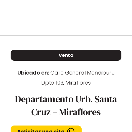
Propiedades
Blog
Contacto
Venta
Ubicado en:
Calle General Mendiburu
Vende con nosotros
Dpto 103, Miraflores
Departamento Urb. Santa
Cruz – Miraflores
Solicitar una cita