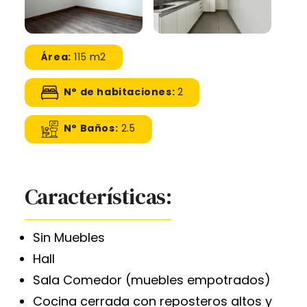
Área:
115 m2
N° de habitaciones:
2
N° Baños:
2.5
Características:
Sin Muebles
Hall
Sala Comedor (muebles empotrados)
Cocina cerrada con reposteros altos y