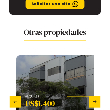
Solicitar una cita
Otras propiedades
ALQUILER
US$1,400
‹
›
V