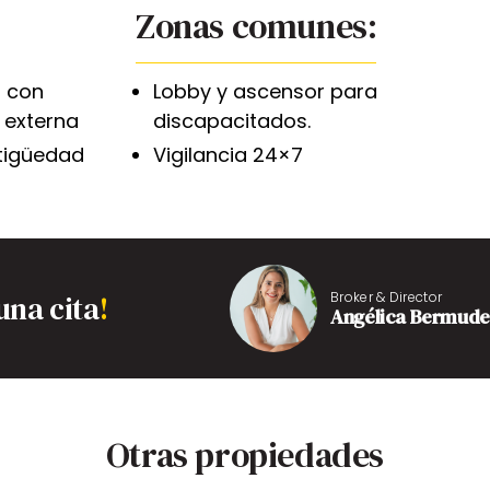
Zonas comunes:
 con
Lobby y ascensor para
 externa
discapacitados.
tigüedad
Vigilancia 24×7
una cita
!
Broker & Director
Angélica Bermude
Otras propiedades