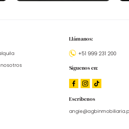
:
Llámanos:
+51 999 231 200
lquila
nosotros
Síguenos en:
Escríbenos
angie@agbinmobiliaria.