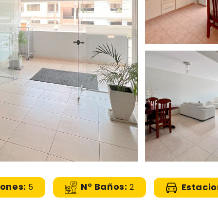
iones:
N° Baños:
Estaci
5
2